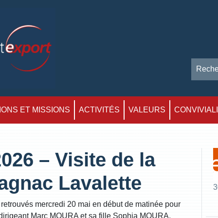
ONS ET MISSIONS
ACTIVITÉS
VALEURS
CONVIVIAL
026 – Visite de la
agnac Lavalette
3
trouvés mercredi 20 mai en début de matinée pour
n dirigeant Marc MOURA et sa fille Sophia MOURA.