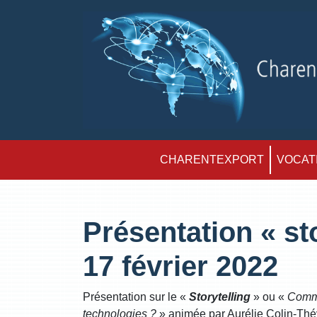
CHARENTEXPORT
VOCATI
Présentation « sto
17 février 2022
Présentation sur le «
Storytelling
» ou «
Comme
technologies ?
» animée par Aurélie Colin-Thé