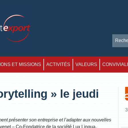
ONS ET MISSIONS
ACTIVITÉS
VALEURS
CONVIVIAL
rytelling » le jeudi
3
nt présenter son entreprise et l’adapter aux nouvelles
venet – Co-Fondatrice de la société Lux Lingua.