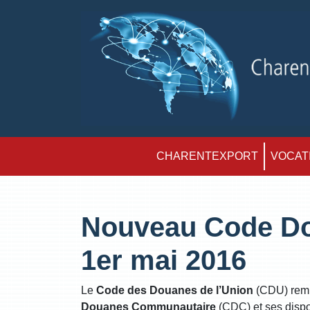
CHARENTEXPORT
VOCATI
Nouveau Code Do
1er mai 2016
Le
Code des Douanes de l’Union
(CDU) remp
Douanes Communautaire
(CDC) et ses dispos