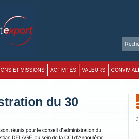
ONS ET MISSIONS
ACTIVITÉS
VALEURS
CONVIVIAL
tration du 30
3
réunis pour le conseil d’administration du
istian DELAGE, au sein de la CCI d’Angoulême.