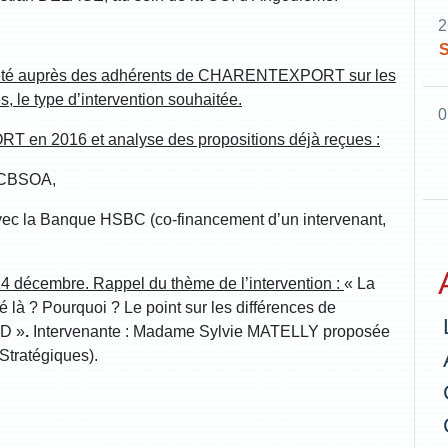
2
S
 l’été auprès des adhérents de CHARENTEXPORT sur les
s, le type d’intervention souhaitée.
0
 en 2016 et analyse des propositions déjà reçues :
e CBSOA,
t avec la Banque HSBC (co-financement d’un intervenant,
4 décembre. Rappel du thème de l’intervention :
« La
é là ? Pourquoi ? Le point sur les différences de
UD »
.
Intervenante : Madame Sylvie MATELLY proposée
 Stratégiques).