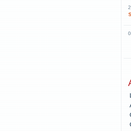
2
S
0