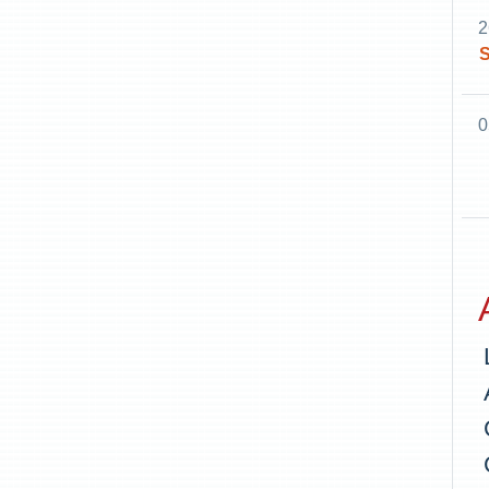
2
S
0