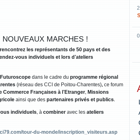
2
S
0
E NOUVEAUX MARCHES !
rencontrez les représentants de 50 pays et des
ndez-vous individuels et lors d’ateliers
s-Futuroscope
dans le cadre du
programme régional
arentes
(réseau des CCI de Poitou-Charentes)
,
ce forum
 Commerce Françaises à l’Etranger
,
Missions
ricole
ainsi que des
partenaires
privés et publics
.
vous individuels
, à
combiner
avec les
ateliers
cci79.com/tour-du-monde/inscription_visiteurs.asp