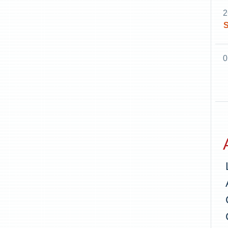
2
S
0